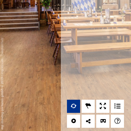
Datenschutz
-
Impressum
/
mp moving-pictures gmbh © 2019