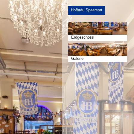
Hofbräu Speersort
Erdgeschoss
Galerie