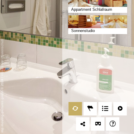
Appartment Schlafraum
Sonnenstudio
Datenschutz
-
Impressum
/
mp moving-pictures gmbh © 2024