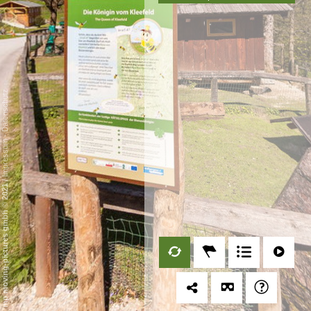
Datenschutz
-
Impressum
/
mp moving-pictures gmbh © 2021