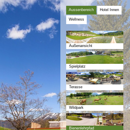
Aussenbereich
Hotel Innen
Wellness
Außenansicht
Spielplatz
Terasse
Wildpark
Bienenlehrpfad