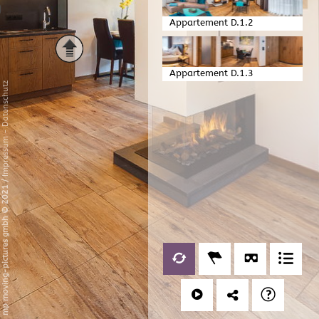
Appartement D.1.2
Appartement D.1.3
Datenschutz
-
Impressum
/
mp moving-pictures gmbh © 2021