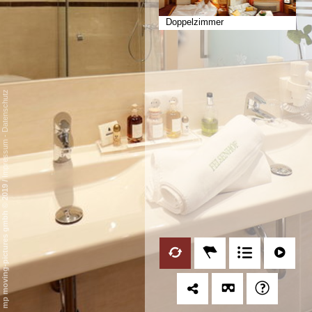
Doppelzimmer
Datenschutz
-
Impressum
/
mp moving-pictures gmbh © 2019