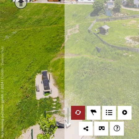
Datenschutz
-
Credits
/
mp moving-pictures gmbh © 2024