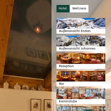
Hotel
Wellness
Außenansicht Enzian
Außenansicht Johannes
Rezeption
Bar
Kaminstube