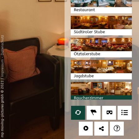
Restaurant
Südtiroler Stube
Datenschutz
Ötztalerstube
-
Impressum
Jagdstube
/
mp moving-pictures gmbh © 2021
Raucherzimmer