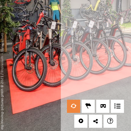
Datenschutz
-
Impressum
/
mp moving-pictures gmbh © 2021