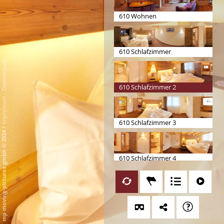
610 Wohnen
610 Schlafzimmer
Datenschutz
610 Schlafzimmer 2
-
Impressum
610 Schlafzimmer 3
/
mp moving-pictures gmbh © 2024
610 Schlafzimmer 4