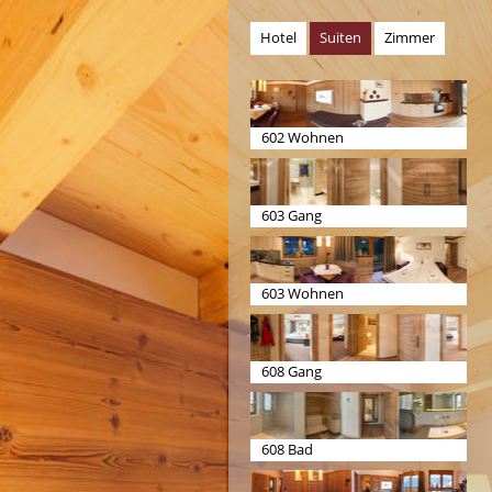
Hotel
Suiten
Zimmer
602 Wohnen
603 Gang
603 Wohnen
608 Gang
608 Bad