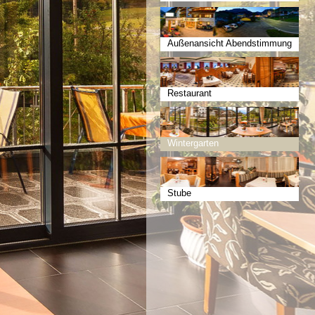
Außenansicht Abendstimmung
Restaurant
Wintergarten
Stube