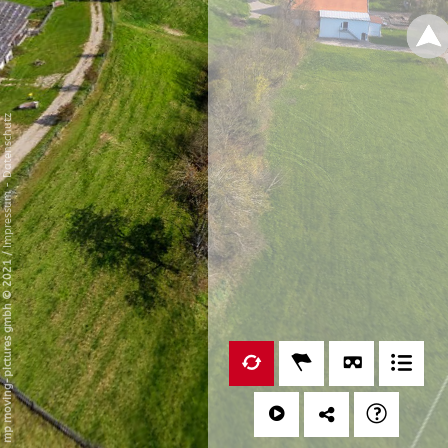
Datenschutz
-
Impressum
/
mp moving-pictures gmbh © 2021