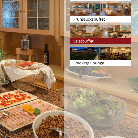
Frühstücksbuffet
Salatbuffet
Smoking Lounge