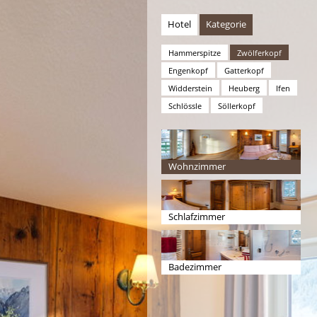
Hotel
Kategorie
Hammerspitze
Zwölferkopf
Engenkopf
Gatterkopf
Widderstein
Heuberg
Ifen
Schlössle
Söllerkopf
Wohnzimmer
Schlafzimmer
Badezimmer