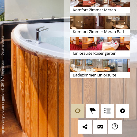
Komfort Zimmer Meran
Komfort Zimmer Meran Bad
Datenschutz
Juniorsuite Rosengarten
-
Impressum
Badezimmer Juniorsuite
/
Rosengarten
mp moving-pictures gmbh © 2019