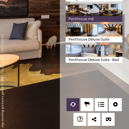
Penthouse mit
Matterhornblick
Datenschutz
Penthouse Deluxe Suite
Schlafen
-
Impressum
Penthouse Deluxe Suite - Bad
/
mp moving-pictures gmbh © 2021