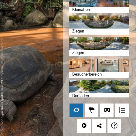
Kleinaffen
Ziegen
Datenschutz
Ziegen
-
Impressum
Besucherbereich
/
mp moving-pictures gmbh © 2023
Dorfladen
Mühlendorf