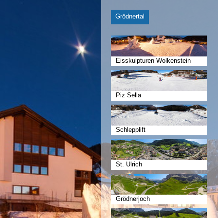
Grödnertal
Eisskulpturen Wolkenstein
Piz Sella
Schlepplift
St. Ulrich
Grödnerjoch