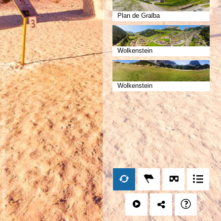
Plan de Gralba
Wolkenstein
Datenschutz
Wolkenstein
-
Impressum
/
mp moving-pictures gmbh © 2019