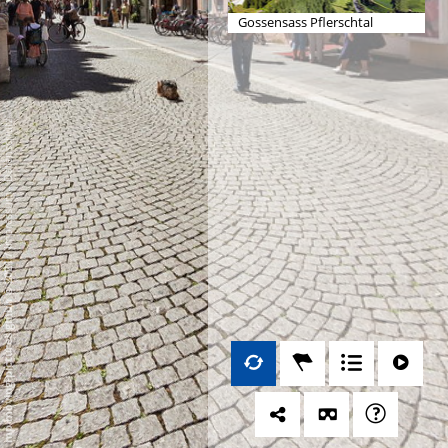
Gossensass Pflerschtal
Datenschutz
-
Impressum
/
mp moving-pictures gmbh © 2021