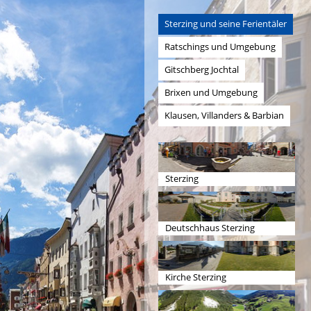
Sterzing und seine Ferientäler
Ratschings und Umgebung
Gitschberg Jochtal
Brixen und Umgebung
Klausen, Villanders & Barbian
Sterzing
Deutschhaus Sterzing
Kirche Sterzing