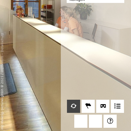
Datenschutz
-
Impressum
/
mp moving-pictures gmbh © 2021