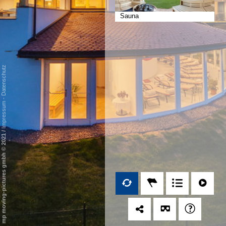
Sauna
Datenschutz
-
Impressum
/
mp moving-pictures gmbh © 2021