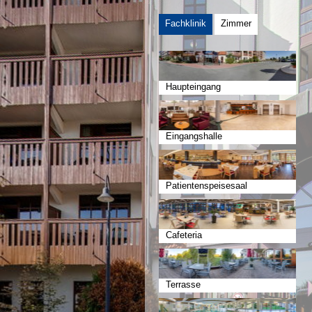
Fachklinik
Zimmer
Haupteingang
Eingangshalle
Patientenspeisesaal
Cafeteria
Terrasse