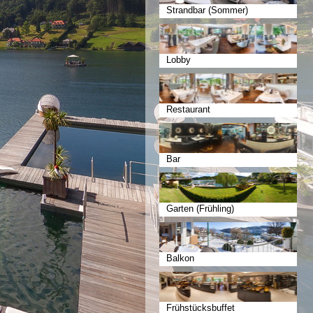
Strandbar (Sommer)
Lobby
Restaurant
Bar
Garten (Frühling)
Balkon
Frühstücksbuffet