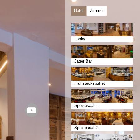
Hotel
Zimmer
Lobby
Jäger Bar
Frühstücksbuffet
Speisesaal 1
Speisesaal 2