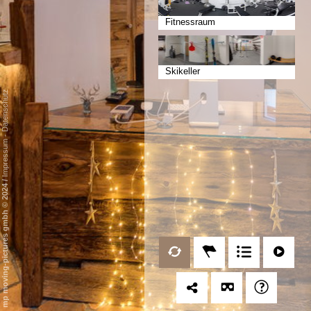
Fitnessraum
Skikeller
Datenschutz
-
Impressum
/
mp moving-pictures gmbh © 2024