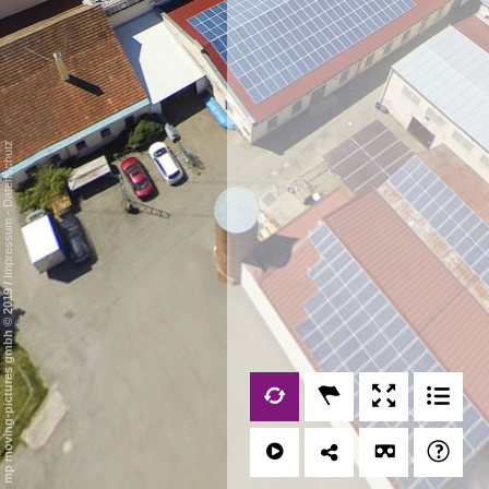
Datenschutz
-
Impressum
/
mp moving-pictures gmbh © 2019