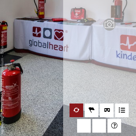
Datenschutz
-
Impressum
/
mp moving-pictures gmbh © 2021