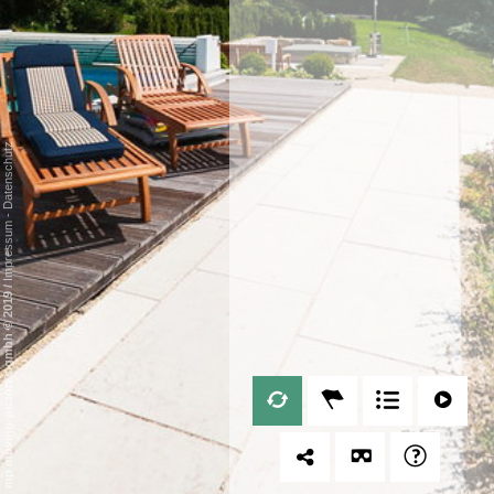
Datenschutz
-
Impressum
/
mp moving-pictures gmbh © 2019