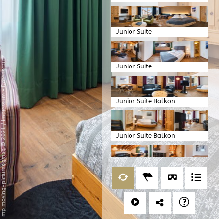
Margna/Familie
Junior Suite
Datenschutz
Junior Suite
-
Impressum
Junior Suite Balkon
/
mp moving-pictures gmbh © 2021
Junior Suite Balkon
Junior Dachsuite
Familienzimmer Wohnen