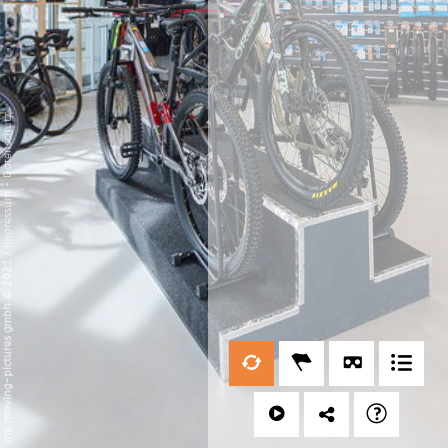
Datenschutz
-
Impressum
/
mp moving-pictures gmbh © 2021