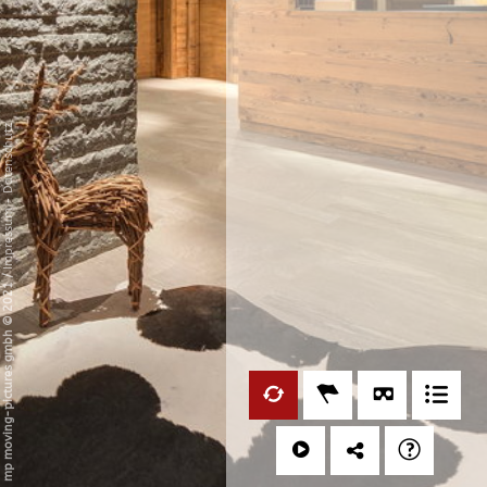
Datenschutz
-
Impressum
/
mp moving-pictures gmbh © 2021